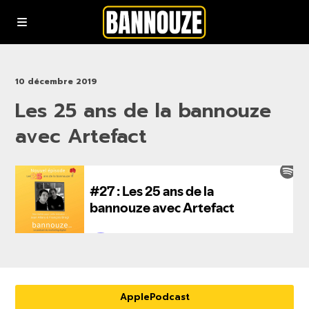
Podcasts
10 décembre 2019
Les 25 ans de la bannouze
YouTube
avec Artefact
Rejoindre la communauté bannouze (Newsletter)
Nous contacter
ApplePodcast