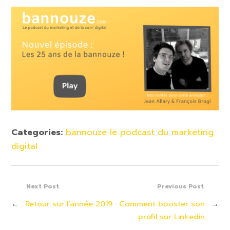
Categories:
bannouze le podcast du marketing
digital
Next Post
Previous Post
←
Retour sur l’année 2019
Comment booster son
→
profil sur Linkedin