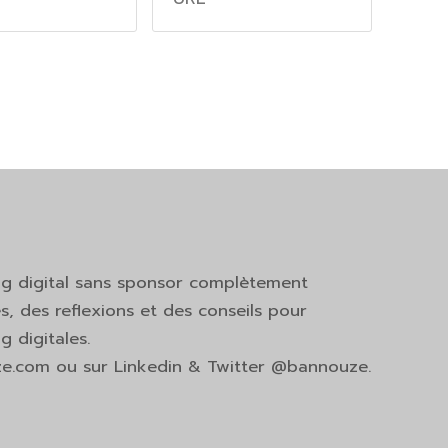
ng digital sans sponsor complètement
s, des reflexions et des conseils pour
 digitales.
ze.com ou sur Linkedin & Twitter @bannouze.