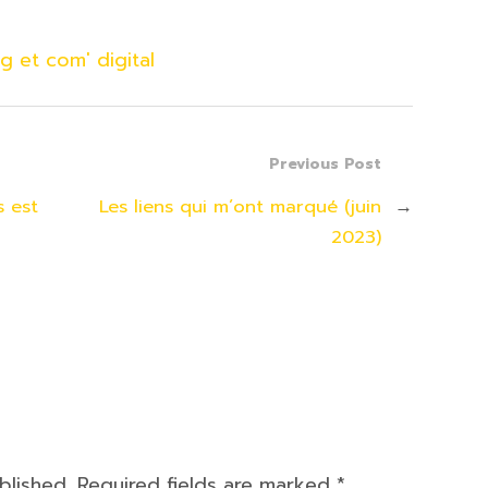
g et com' digital
Previous Post
s est
Les liens qui m’ont marqué (juin
→
2023)
ublished. Required fields are marked
*