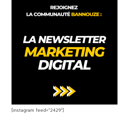
[instagram feed="2429"]