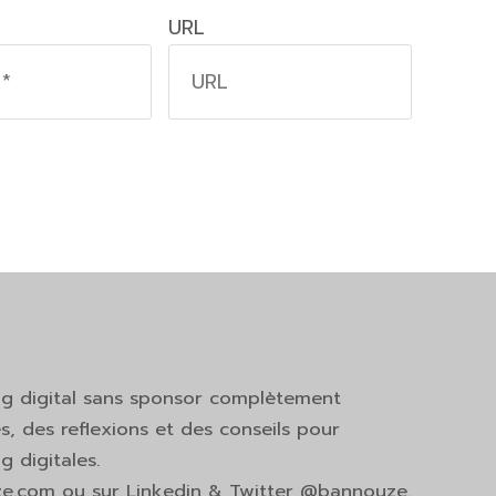
URL
ng digital sans sponsor complètement
s, des reflexions et des conseils pour
 digitales.
ze.com ou sur Linkedin & Twitter @bannouze.