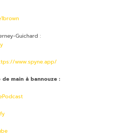
e1brown
erney-Guichard :
ey
tps://www.spyne.app/
 de main à bannouze :
lePodcast
fy
ube