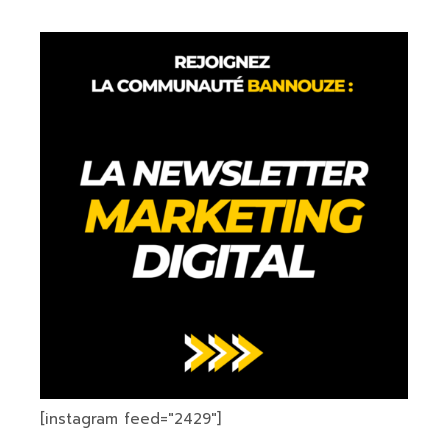
[instagram feed="2429"]