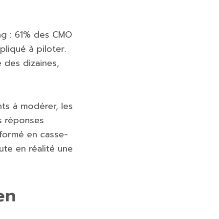
ting : 61% des CMO
liqué à piloter.
 des dizaines,
ents à modérer, les
es réponses
nsformé en casse-
ute en réalité une
en