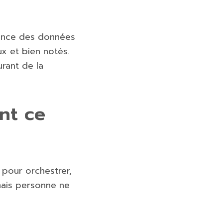
érence des données
ux et bien notés.
urant de la
ent ce
A pour orchestrer,
mais personne ne