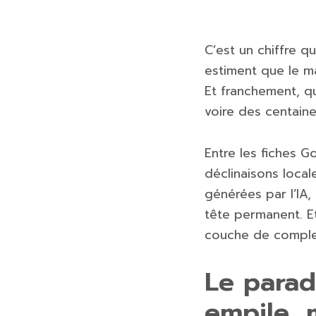
C’est un chiffre q
estiment que le m
Et franchement, q
voire des centain
Entre les fiches Go
déclinaisons local
générées par l’IA,
tête permanent. Et
couche de comple
Le parad
empile, 