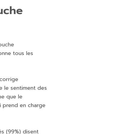
ouche
couche
donne tous les
 corrige
e le sentiment des
me que le
ui prend en charge
gés (99%) disent