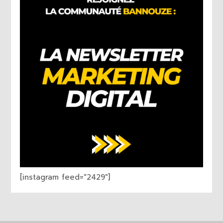
[instagram feed="2429"]