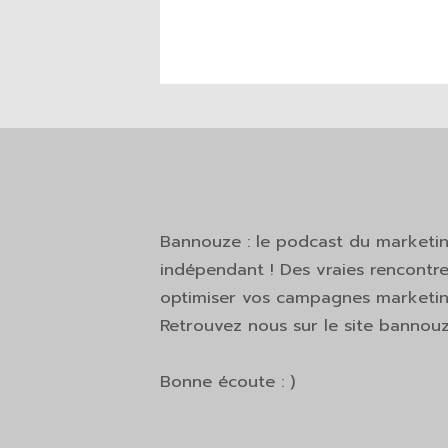
Bannouze : le podcast du marketi
indépendant ! Des vraies rencontre
optimiser vos campagnes marketing
Retrouvez nous sur le site bannou
Bonne écoute : )