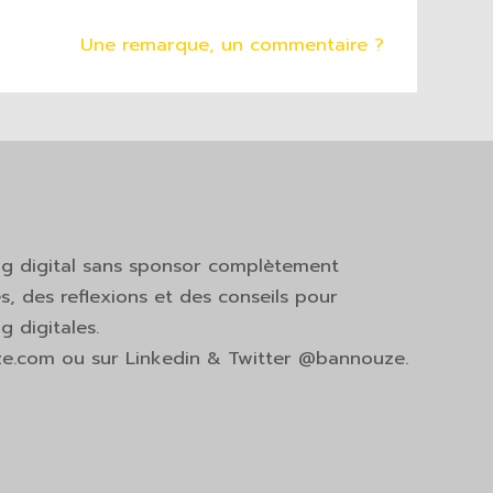
Une remarque, un commentaire ?
ng digital sans sponsor complètement
s, des reflexions et des conseils pour
 digitales.
ze.com ou sur Linkedin & Twitter @bannouze.