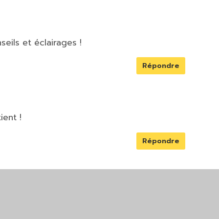
eils et éclairages !
Répondre
ient !
Répondre