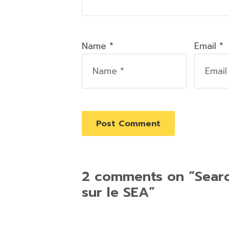
Name *
Email *
2 comments on “
Sear
sur le SEA
”