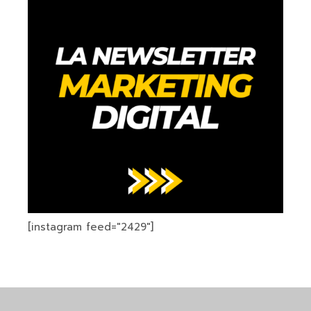
[instagram feed="2429"]