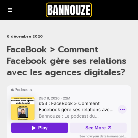
Podcasts
6 décembre 2020
FaceBook > Comment
YouTube
Facebook gère ses relations
Rejoindre la communauté bannouze (Newsletter)
avec les agences digitales?
Nous contacter