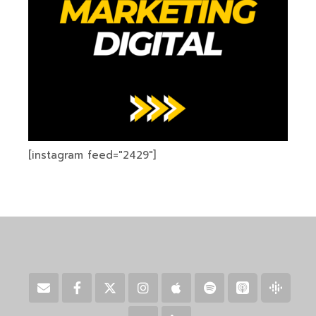
[instagram feed="2429"]